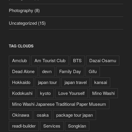
Photography
(8)
Uncategorized
(15)
TAG CLOUDS
Amclub
Am Tourist Club
BTS
Dazai Osamu
Dead Alone
devn
Family Day
Gifu
Hokkaido
japan tour
japan travel
kansai
Kodokushi
kyoto
Love Yourself
Mino Washi
Mino Washi Japanese Traditional Paper Museum
Okinawa
osaka
package tour japan
readl-builder
Services
Songklan