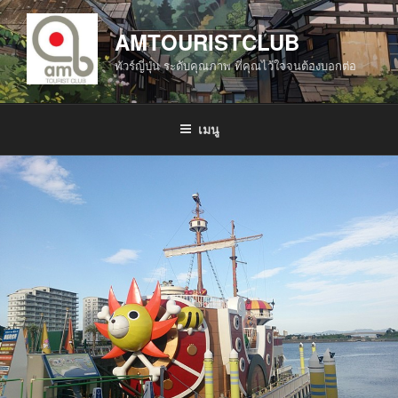
ข้าม
ไป
AMTOURISTCLUB
ยัง
ทัวร์ญี่ปุ่น ระดับคุณภาพ ที่คุณไว้ใจจนต้องบอกต่อ
บทความ
เมนู