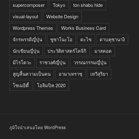
supercomposer
Tokyo
ton shabu hide
visual-layout
Website Design
Wordpress Themes
Works Business Card
จักรพรรดิญี่ปุ่น
ซูซาโนะโอ
ดะไซ
ดาบคุซานางิ
นักเขียนญี่ปุ่น
ประวัติศาสตร์โคจิกิ
มาสคอต
มิไรโตวะ
ราชวงศ์ญี่ปุ่น
วรรณกรรมญี่ปุ่น
สูญสิ้นความเป็นคน
อามาเทราซุ
เทวีสุริยา
โซเมอิตี้
โอลิมปิค 2020
ภูมิใจนำเสนอโดย WordPress