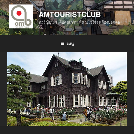
ข้าม
ไป
AMTOURISTCLUB
ยัง
ทัวร์ญี่ปุ่น ระดับคุณภาพ ที่คุณไว้ใจจนต้องบอกต่อ
บทความ
เมนู