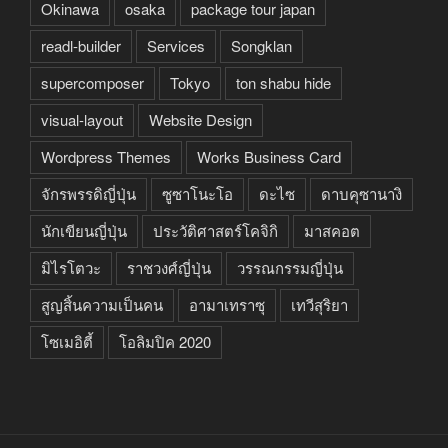
Okinawa
osaka
package tour japan
readl-builder
Services
Songklan
supercomposer
Tokyo
ton shabu hide
visual-layout
Website Design
Wordpress Themes
Works Business Card
จักรพรรดิญี่ปุ่น
ซูซาโนะโอ
ดะไซ
ดาบคุซานางิ
นักเขียนญี่ปุ่น
ประวัติศาสตร์โคจิกิ
มาสคอต
มิไรโตวะ
ราชวงศ์ญี่ปุ่น
วรรณกรรมญี่ปุ่น
สูญสิ้นความเป็นคน
อามาเทราซุ
เทวีสุริยา
โซเมอิตี้
โอลิมปิค 2020