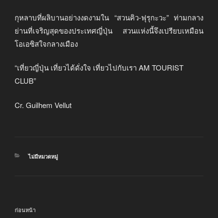
กุหลาบที่ผลิบานอย่างงดงามใน “สวนคิว-ฟุรุกะวะ” ท่ามกลาง
ย่านที่เจริญสุดของประเทศญี่ปุ่น สวนแห่งนี้จึงเปรียบเหมือน
โอเอซิสใจกลางเมือง
“เที่ยวญี่ปุ่น เที่ยวได้ดั่งใจ เที่ยวไปกับเรา AM TOURIST
CLUB”
Cr. Guilhem Vellut
หมวด
ไม่มีหมวดหมู่
หมู่
แนะแนว
เรื่อง
ก่อนหน้า