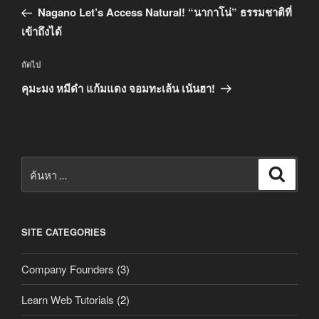
เรื่อง
ก่อน
Nagano Let’s Access Natural! “นากาโน่” ธรรมชาติที่
หน้า
เข้าถึงได้
เรื่อง
ถัดไป
ถัด
คุมะมง หมีดำ แก้มแดง จอมทะเล้น เน้นฮา!
ไป
ค้นหา:
ค้นหา
SITE CATEGORIES
Company Founders
(3)
Learn Web Tutorials
(2)