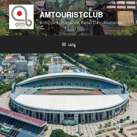
ข้าม
ไป
AMTOURISTCLUB
ยัง
ทัวร์ญี่ปุ่น ระดับคุณภาพ ที่คุณไว้ใจจนต้องบอกต่อ
บทความ
เมนู