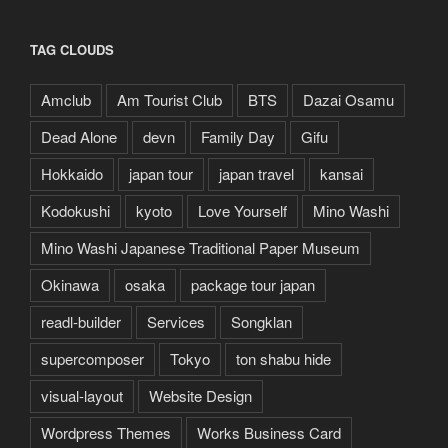
TAG CLOUDS
Amclub
Am Tourist Club
BTS
Dazai Osamu
Dead Alone
devn
Family Day
Gifu
Hokkaido
japan tour
japan travel
kansai
Kodokushi
kyoto
Love Yourself
Mino Washi
Mino Washi Japanese Traditional Paper Museum
Okinawa
osaka
package tour japan
readl-builder
Services
Songklan
supercomposer
Tokyo
ton shabu hide
visual-layout
Website Design
Wordpress Themes
Works Business Card