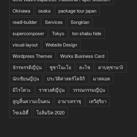
Okinawa
osaka
package tour japan
readl-builder
Services
Songklan
supercomposer
Tokyo
ton shabu hide
visual-layout
Website Design
Wordpress Themes
Works Business Card
จักรพรรดิญี่ปุ่น
ซูซาโนะโอ
ดะไซ
ดาบคุซานางิ
นักเขียนญี่ปุ่น
ประวัติศาสตร์โคจิกิ
มาสคอต
มิไรโตวะ
ราชวงศ์ญี่ปุ่น
วรรณกรรมญี่ปุ่น
สูญสิ้นความเป็นคน
อามาเทราซุ
เทวีสุริยา
โซเมอิตี้
โอลิมปิค 2020