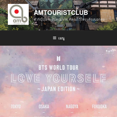
ข้าม
ไป
AMTOURISTCLUB
ยัง
ทัวร์ญี่ปุ่น ระดับคุณภาพ ที่คุณไว้ใจจนต้องบอกต่อ
บทความ
เมนู