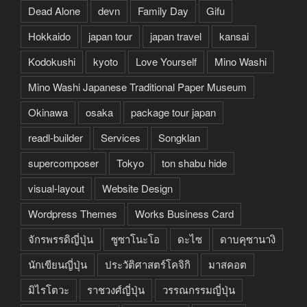
Dead Alone
devn
Family Day
Gifu
Hokkaido
japan tour
japan travel
kansai
Kodokushi
kyoto
Love Yourself
Mino Washi
Mino Washi Japanese Traditional Paper Museum
Okinawa
osaka
package tour japan
readl-builder
Services
Songklan
supercomposer
Tokyo
ton shabu hide
visual-layout
Website Design
Wordpress Themes
Works Business Card
จักรพรรดิญี่ปุ่น
ซูซาโนะโอ
ดะไซ
ดาบคุซานางิ
นักเขียนญี่ปุ่น
ประวัติศาสตร์โคจิกิ
มาสคอต
มิไรโตวะ
ราชวงศ์ญี่ปุ่น
วรรณกรรมญี่ปุ่น