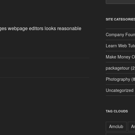
SITE CATEGORIE
ges webpage editors looks reasonable
Company Foun
Learn Web Tuto
Make Money On
packagetour
(2
Photography
(8
Uncategorized
TAG CLOUDS
Amclub
A