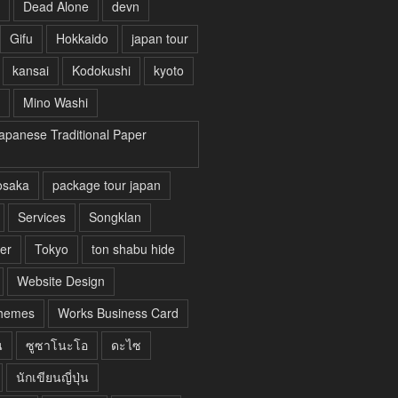
Dead Alone
devn
Gifu
Hokkaido
japan tour
kansai
Kodokushi
kyoto
Mino Washi
apanese Traditional Paper
osaka
package tour japan
Services
Songklan
er
Tokyo
ton shabu hide
Website Design
hemes
Works Business Card
น
ซูซาโนะโอ
ดะไซ
นักเขียนญี่ปุ่น