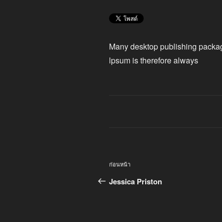
Many desktop publishing packa
lpsum is therefore always
แนะแนว
เรื่อง
ก่อนหน้า
เรื่อง
ก่อน
Jessica Priston
หน้า