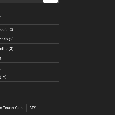
S
ders
(3)
rials
(2)
line
(3)
)
)
(15)
m Tourist Club
BTS