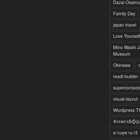
Dazai Osamu
Family Day
japan travel
Love Yourself
Mino Washi J
Museum
Okinawa
readl-builder
supercompos
visual-layout
Wordpress T
จักรพรรดิญี่ปุ่
ดาบคุซานางิ