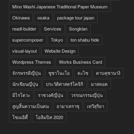
Mino Washi Japanese Traditional Paper Museum
Okinawa
osaka
package tour japan
readl-builder
Services
Songklan
supercomposer
Tokyo
ton shabu hide
visual-layout
Website Design
Wordpress Themes
Works Business Card
จักรพรรดิญี่ปุ่น
ซูซาโนะโอ
ดะไซ
ดาบคุซานางิ
นักเขียนญี่ปุ่น
ประวัติศาสตร์โคจิกิ
มาสคอต
มิไรโตวะ
ราชวงศ์ญี่ปุ่น
วรรณกรรมญี่ปุ่น
สูญสิ้นความเป็นคน
อามาเทราซุ
เทวีสุริยา
โซเมอิตี้
โอลิมปิค 2020